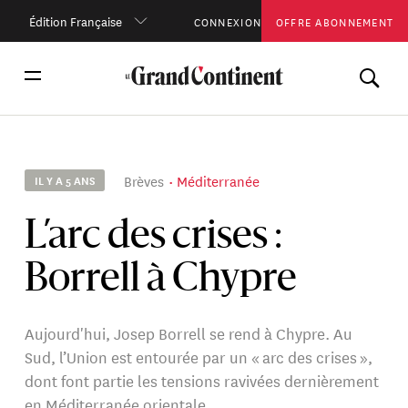
Édition Française
CONNEXION
OFFRE ABONNEMENT
Brèves
Méditerranée
IL Y A 5 ANS
L’arc des crises :
Borrell à Chypre
Aujourd'hui, Josep Borrell se rend à Chypre. Au
Sud, l’Union est entourée par un « arc des crises »,
dont font partie les tensions ravivées dernièrement
en Méditerranée orientale.