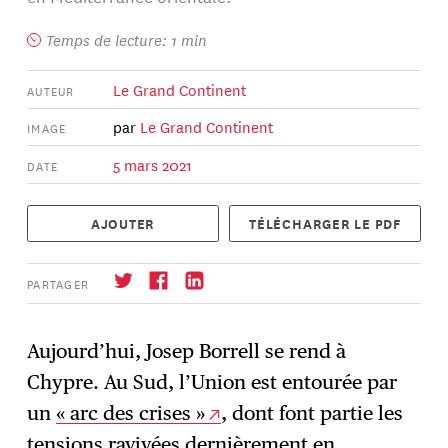
Temps de lecture: 1 min
Le Grand Continent
AUTEUR
par
Le Grand Continent
IMAGE
5 mars 2021
DATE
AJOUTER
TÉLÉCHARGER LE PDF
PARTAGER
Aujourd’hui, Josep Borrell se rend à
Chypre. Au Sud, l’Union est entourée par
S'abonner
→
un
« arc des crises »
, dont font partie les
tensions ravivées dernièrement en