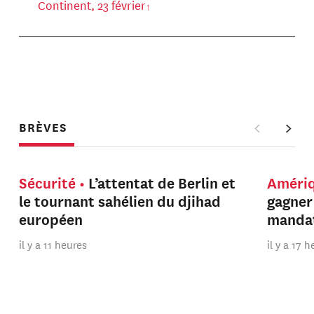
Continent, 23 février
BRÈVES
Sécurité
L’attentat de Berlin et
Améri
le tournant sahélien du djihad
gagner
européen
manda
il y a 11 heures
il y a 17 