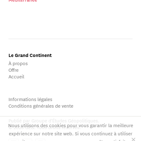
Le Grand Continent
À propos
Offre
Accueil
Informations légales
Conditions générales de vente
Publié par Groupe d'Études Géopolitiques.
Nous utilisons des cookies pour vous garantir la meilleure
© 2026 GEG. Tous droits réservés.
expérience sur notre site web. Si vous continuez à utiliser