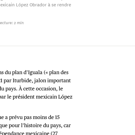
exicain López Obrador à se rendre
ecture: 2 min
s du plan d’Iguala (« plan des
821 par Iturbide, jalon important
u pays. À cette occasion, le
par le président mexicain López
ue a prévu pas moins de 15
e pour l’histoire du pays, car
ndépendance mexicaine (27