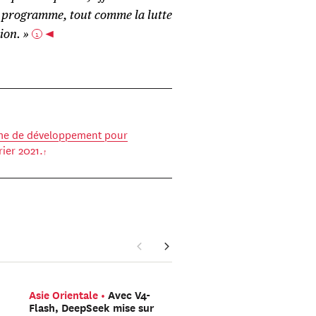
e programme, tout comme la lutte
ion. »
1
e de développement pour
vrier 2021.
Asie Orientale
Avec V4-
Méditerranée
Les rés
Flash, DeepSeek mise sur
sociaux ont-ils organisé