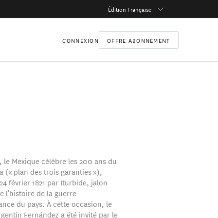
Édition Française
CONNEXION
OFFRE ABONNEMENT
, le Mexique célèbre les 200 ans du
a (« plan des trois garanties »),
24 février 1821 par Iturbide, jalon
 l’histoire de la guerre
nce du pays. À cette occasion, le
gentin Fernández a été invité par le