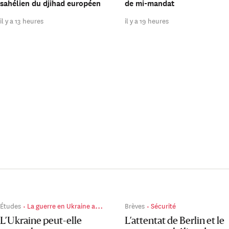
sahélien du djihad européen
de mi-mandat
il y a 13 heures
il y a 19 heures
Études
La guerre en Ukraine au jour le jour
Brèves
Sécurité
L’Ukraine peut-elle
L’attentat de Berlin et le