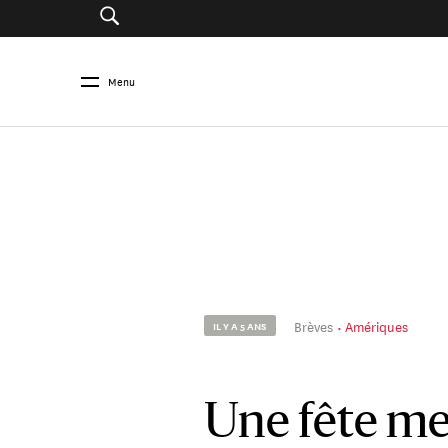
Menu
Brèves
Amériques
IL Y A 5 ANS
Une fête me