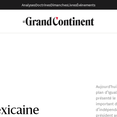
Analyses
Doctrines
Dimanches
Livres
Événements
Aujourd'hui
plan d’Igual
présenté le 
important de
xicaine
d’indépenda
président ar