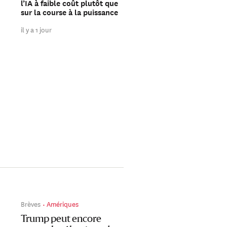
l’IA à faible coût plutôt que
ruée vers Ceuta ?
sur la course à la puissance
il y a 1 jour
il y a 1 jour
Brèves
Amériques
Trump peut encore