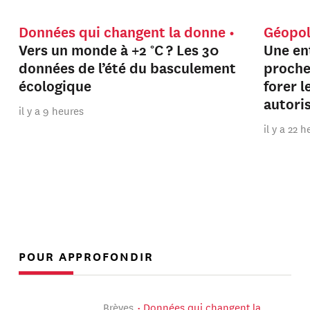
Données qui changent la donne
Géopol
Vers un monde à +2 °C ? Les 30
Une en
données de l’été du basculement
proche
écologique
forer 
autori
il y a 9 heures
il y a 22 
POUR APPROFONDIR
Brèves
Données qui changent la