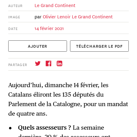
Le Grand Continent
AUTEUR
par
Olivier Lenoir
Le Grand Continent
IMAGE
14 février 2021
DATE
AJOUTER
TÉLÉCHARGER LE PDF
PARTAGER
Aujourd’hui, dimanche 14 février, les
Catalans éliront les 135 députés du
S'abonner
→
Parlement de la Catalogne, pour un mandat
de quatre ans.
Quels assesseurs ?
La semaine