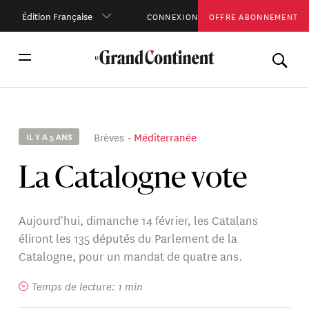
Édition Française
CONNEXION
OFFRE ABONNEMENT
Brèves
Méditerranée
IL Y A 5 ANS
La Catalogne vote
Aujourd'hui, dimanche 14 février, les Catalans
éliront les 135 députés du Parlement de la
Catalogne, pour un mandat de quatre ans.
Temps de lecture: 1 min