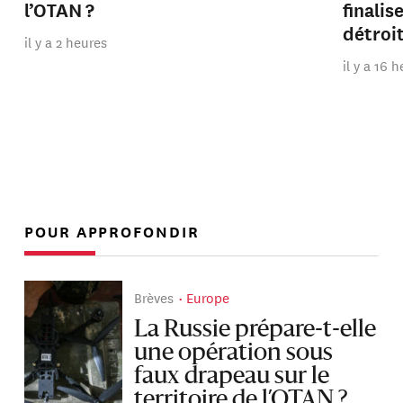
l’OTAN ?
finalis
détroi
il y a 2 heures
il y a 16 
POUR APPROFONDIR
Brèves
Europe
La Russie prépare-t-elle
une opération sous
faux drapeau sur le
territoire de l’OTAN ?