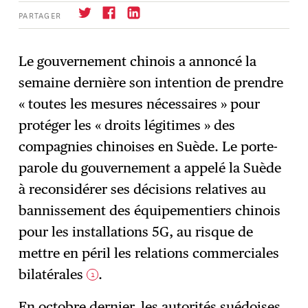
PARTAGER
Le gouvernement chinois a annoncé la
semaine dernière son intention de prendre
S'abonner
→
« toutes les mesures nécessaires » pour
protéger les « droits légitimes » des
compagnies chinoises en Suède. Le porte-
parole du gouvernement a appelé la Suède
à reconsidérer ses décisions relatives au
bannissement des équipementiers chinois
pour les installations 5G, au risque de
mettre en péril les relations commerciales
bilatérales
.
1
En octobre dernier, les autorités suédoises