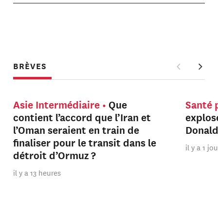
BRÈVES
Asie Intermédiaire
Que
Santé 
contient l’accord que l’Iran et
explos
l’Oman seraient en train de
Donal
finaliser pour le transit dans le
il y a 1 jo
détroit d’Ormuz ?
il y a 13 heures