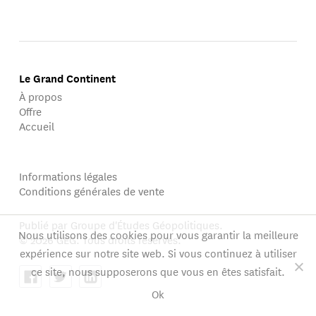
Le Grand Continent
À propos
Offre
Accueil
Informations légales
Conditions générales de vente
Publié par Groupe d'Études Géopolitiques.
Nous utilisons des cookies pour vous garantir la meilleure
© 2026 GEG. Tous droits réservés.
expérience sur notre site web. Si vous continuez à utiliser
ce site, nous supposerons que vous en êtes satisfait.
Ok