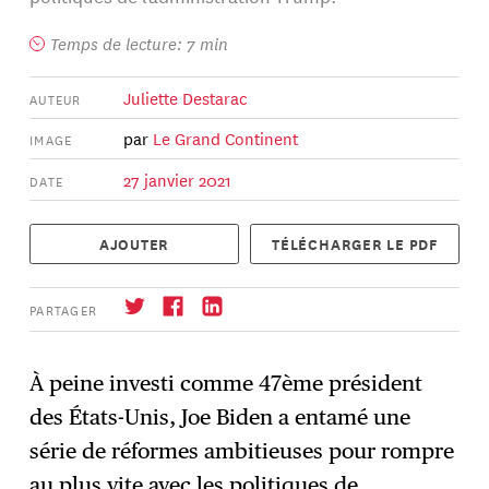
Temps de lecture: 7 min
Juliette Destarac
AUTEUR
par
Le Grand Continent
IMAGE
27 janvier 2021
DATE
AJOUTER
TÉLÉCHARGER LE PDF
PARTAGER
À peine investi comme 47ème président
des États-Unis, Joe Biden a entamé une
S'abonner
→
série de réformes ambitieuses pour rompre
au plus vite avec les politiques de