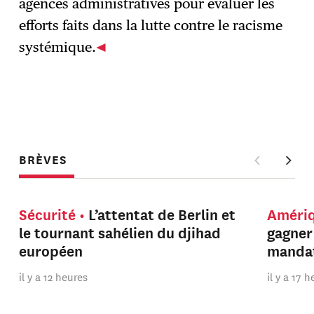
agences administratives pour évaluer les
efforts faits dans la lutte contre le racisme
systémique.
BRÈVES
Sécurité
L’attentat de Berlin et
Améri
le tournant sahélien du djihad
gagner
européen
manda
il y a 12 heures
il y a 17 