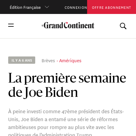
Édition Française
CONNEXION
OFFRE ABONNEMENT
Brèves
Amériques
IL Y A 6 ANS
La première semaine
de Joe Biden
À peine investi comme 47ème président des États-
Unis, Joe Biden a entamé une série de réformes
ambitieuses pour rompre au plus vite avec les
politiques de l’administration Trump.