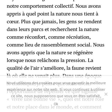
notre comportement collectif. Nous avons
appris à quel point la nature nous tient à
cœur. Plus que jamais, les gens se rendent
dans leurs parcs et recherchent la nature
comme réconfort, comme récréation,
comme lieu de rassemblement social. Nous
avons appris que la nature se régénère
lorsque nous relâchons la pression. La
qualité de l’air s’améliore, la faune revient
là où elle ne venait plus. Dans une époque
Nous utilisons des cookies pour vous garantir la meilleure
si chaotique, je pense que nous avons
expérience sur notre site web. Si vous continuez à utiliser
l’opportunité de repenser ce que signifie
ce site, nous supposerons que vous en êtes satisfait.
« vivre une bonne vie », quel est notre rôle
Ok
et notre place dans le monde, et comment