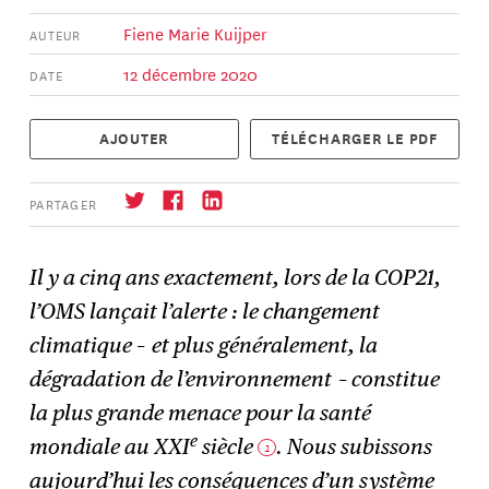
Fiene Marie Kuijper
AUTEUR
12 décembre 2020
DATE
AJOUTER
TÉLÉCHARGER LE PDF
PARTAGER
Il y a cinq ans exactement, lors de la COP21,
l’OMS lançait l’alerte : le changement
S'abonner
→
climatique – et plus généralement, la
dégradation de l’environnement – constitue
la plus grande menace pour la santé
e
mondiale au XXI
siècle
. Nous subissons
1
aujourd’hui les conséquences d’un système