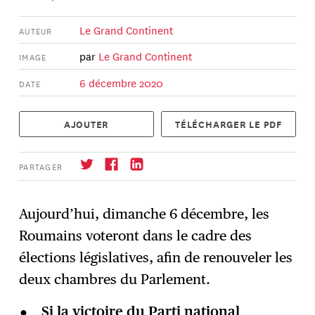
Le Grand Continent
AUTEUR
par
Le Grand Continent
IMAGE
6 décembre 2020
DATE
AJOUTER
TÉLÉCHARGER LE PDF
PARTAGER
Aujourd’hui, dimanche 6 décembre, les
Roumains voteront dans le cadre des
S'abonner
→
élections législatives, afin de renouveler les
deux chambres du Parlement.
Si la victoire du Parti national