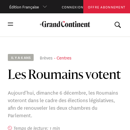
Édition Française
CONNEXION
OFFRE ABONNEMENT
Brèves
Centres
IL Y A 6 ANS
Les Roumains votent
Aujourd'hui, dimanche 6 décembre, les Roumains
voteront dans le cadre des élections législatives,
afin de renouveler les deux chambres du
Parlement.
Temps de lecture: 1 min