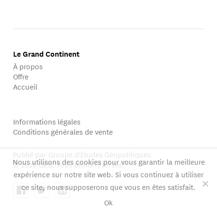
Le Grand Continent
À propos
Offre
Accueil
Informations légales
Conditions générales de vente
Publié par Groupe d'Études Géopolitiques.
Nous utilisons des cookies pour vous garantir la meilleure
© 2026 GEG. Tous droits réservés.
expérience sur notre site web. Si vous continuez à utiliser
ce site, nous supposerons que vous en êtes satisfait.
Ok