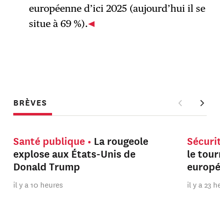
européenne d’ici 2025 (aujourd’hui il se
situe à 69 %).
BRÈVES
Santé publique
La rougeole
Sécuri
explose aux États-Unis de
le tou
Donald Trump
europ
il y a 10 heures
il y a 23 