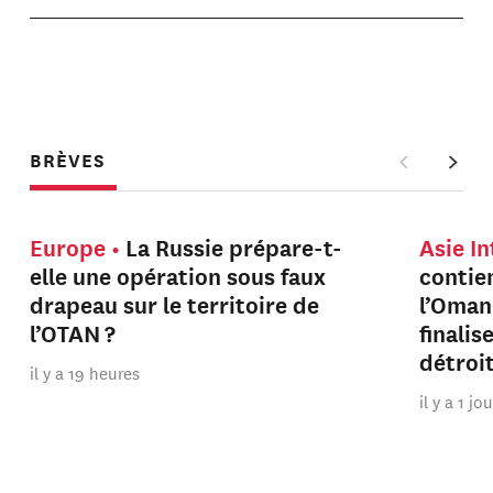
BRÈVES
Europe
La Russie prépare-t-
Asie I
elle une opération sous faux
contien
drapeau sur le territoire de
l’Oman
l’OTAN ?
finalis
détroi
il y a 19 heures
il y a 1 jo