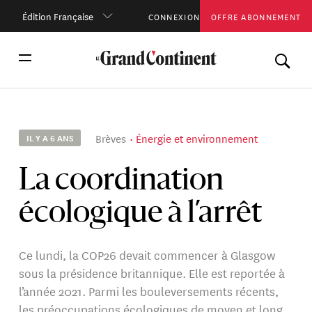
Édition Française
CONNEXION
OFFRE ABONNEMENT
Brèves
Énergie et environnement
IL Y A 6 ANS
La coordination
écologique à l’arrêt
Ce lundi, la COP26 devait commencer à Glasgow
sous la présidence britannique. Elle est reportée à
l’année 2021. Parmi les bouleversements récents,
les préoccupations écologiques de moyen et long