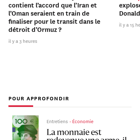
contient l’accord que l’Iran et
explos
l’Oman seraient en train de
Donal
finaliser pour le transit dans le
il y a 15 
détroit d’Ormuz ?
il y a 3 heures
POUR APPROFONDIR
Entretiens
Économie
La monnaie est