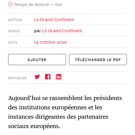
Temps de lecture: 1 min
Le Grand Continent
AUTEUR
par
Le Grand Continent
IMAGE
14 octobre 2020
DATE
AJOUTER
TÉLÉCHARGER LE PDF
PARTAGER
Aujourd’hui se rassemblent les présidents
des institutions européennes et les
S'abonner
→
instances dirigeantes des partenaires
sociaux européens.