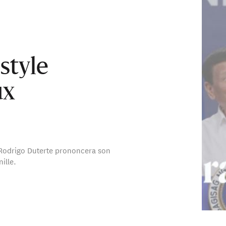
 style
ux
n Rodrigo Duterte prononcera son
ille.