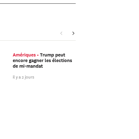
Amériques
Trump peut
Asie Orientale
Avec V
encore gagner les élections
Flash, DeepSeek mise s
de mi-mandat
l’IA à faible coût plutô
sur la course à la puis
il y a 2 jours
il y a 2 jours