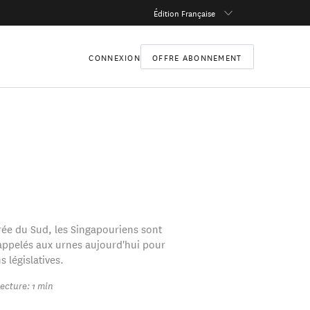
Édition Française
CONNEXION
OFFRE ABONNEMENT
rée du Sud, les Singapouriens sont
 appelés aux urnes aujourd'hui pour
s législatives.
ecture: 1 min