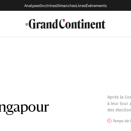
Analyses
Doctrines
Dimanches
Livres
Événements
Après la Co
à leur tour
ingapour
des élection
Temps de l