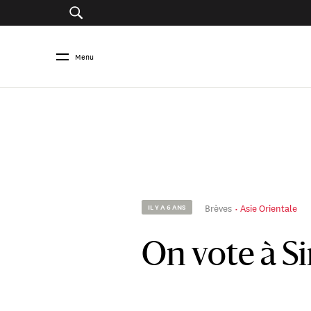
Menu
Brèves
Asie Orientale
IL Y A 6 ANS
On vote à S