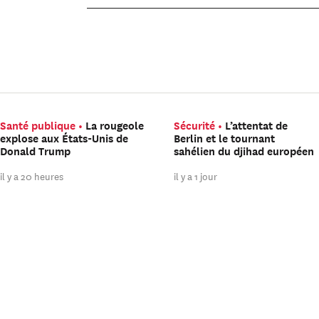
Santé publique
La rougeole
Sécurité
L’attentat de
explose aux États-Unis de
Berlin et le tournant
Donald Trump
sahélien du djihad européen
il y a 20 heures
il y a 1 jour