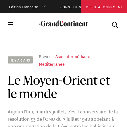
Édition Française
CONNEXION
OFFRE ABONNEMENT
Brèves
Asie Intermédiaire
IL Y A 6 ANS
Méditerranée
Le Moyen-Orient et
le monde
Aujourd'hui, mardi 7 juillet, c’est l’anniversaire de la
résolution 53 de l’ONU du 7 juillet 1948 appelant à
une prolongation de la trêve entre les belligérants