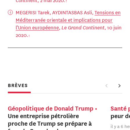
MEGERISI Tarek, AYDINTASBAS Asli,
Tensions en
Méditerranée orientale et implications pour
l’Union européenne
,
Le Grand Continent
, 10 juin
2020.
BRÈVES
Géopolitique de Donald Trump
Santé 
Une entreprise pétrolière
peur de
proche de Trump se prépare à
il y a 6 h