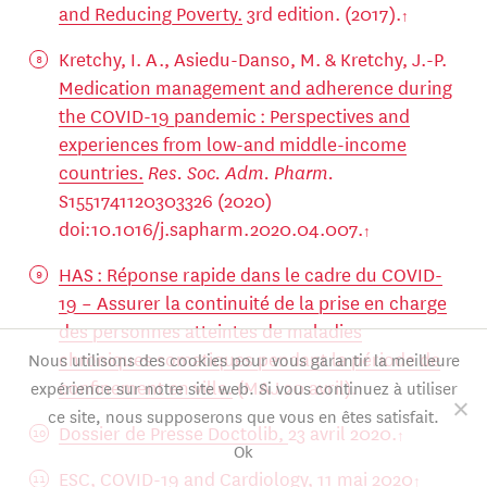
and Reducing Poverty.
3rd edition. (2017).
Kretchy, I. A., Asiedu-Danso, M. & Kretchy, J.-P.
Medication management and adherence during
the COVID-19 pandemic : Perspectives and
experiences from low-and middle-income
countries.
Res. Soc. Adm. Pharm.
S1551741120303326 (2020)
doi:10.1016/j.sapharm.2020.04.007.
HAS : Réponse rapide dans le cadre du COVID-
19 – Assurer la continuité de la prise en charge
des personnes atteintes de maladies
chroniques somatiques pendant la période de
Nous utilisons des cookies pour vous garantir la meilleure
confinement en ville.
(MAJ 20 avril).
expérience sur notre site web. Si vous continuez à utiliser
ce site, nous supposerons que vous en êtes satisfait.
Dossier de Presse Doctolib,
23 avril 2020.
Ok
ESC,
COVID-19 and Cardiology,
11 mai 2020