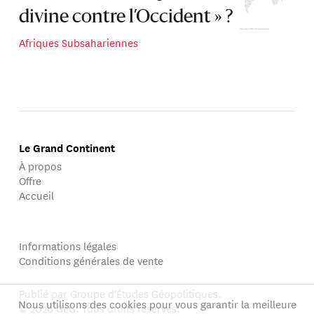
divine contre l’Occident » ?
Afriques Subsahariennes
Le Grand Continent
À propos
Offre
Accueil
Informations légales
Conditions générales de vente
Publié par Groupe d'Études Géopolitiques.
Nous utilisons des cookies pour vous garantir la meilleure
© 2026 GEG. Tous droits réservés.