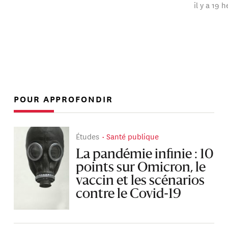
il y a 19 
POUR APPROFONDIR
Études
Santé publique
La pandémie infinie : 10
points sur Omicron, le
vaccin et les scénarios
contre le Covid-19