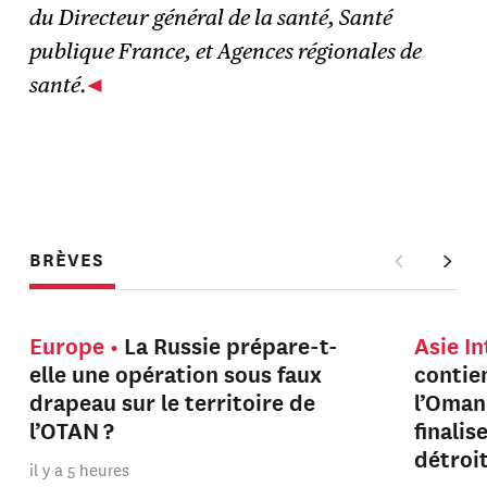
du Directeur général de la santé, Santé
publique France, et Agences régionales de
santé.
BRÈVES
Europe
La Russie prépare-t-
Asie I
elle une opération sous faux
contien
drapeau sur le territoire de
l’Oman
l’OTAN ?
finalis
détroi
il y a 5 heures