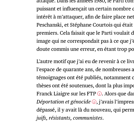
attaqué. Dans les années 1980, le Parti co
puissant et influençait un certain nombre
intérêt à m’attaquer, afin de faire place n
Peschanski, et Stéphane Courtois qui était
premiers. Cela faisait que le Parti voulait
image qui ne correspondait pas à ce que j’é
doute commis une erreur, en étant trop p
L’autre motif que j’ai eu de revenir à ce liv
l’espace de quarante ans, de nombreuses a
témoignages ont été publiés, notamment c
thèses ont été soutenues, dont la plus impo
Franck Liaigre sur les FTP
. Alors que d
2
Déportation et génocide
, j’avais l’impre
3
dépassé, il y avait là du nouveau, qui per
juifs, résistants, communistes
.