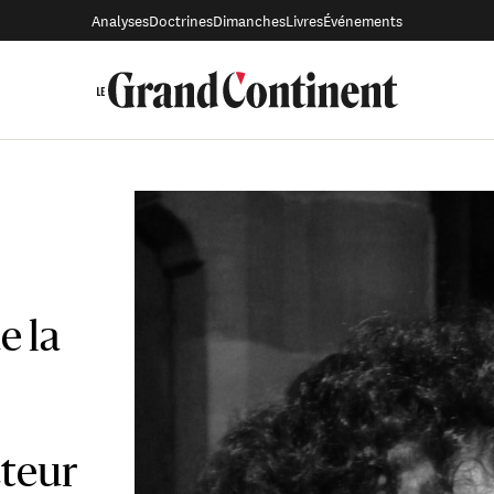
Analyses
Doctrines
Dimanches
Livres
Événements
e la
cteur