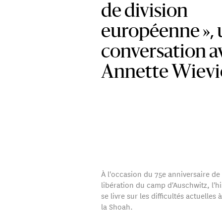
de division
européenne »,
conversation a
Annette Wievi
À l'occasion du 75e anniversaire de 
libération du camp d'Auschwitz, l'h
se livre sur les difficultés actuelles
la Shoah.