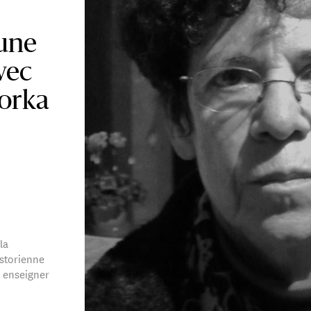
 une
vec
orka
la
istorienne
 à enseigner