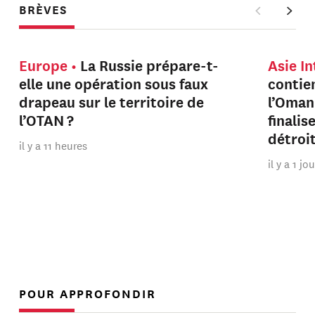
BRÈVES
Europe
La Russie prépare-t-
Asie I
elle une opération sous faux
contien
drapeau sur le territoire de
l’Oman
l’OTAN ?
finalis
détroi
il y a 11 heures
il y a 1 jo
POUR APPROFONDIR