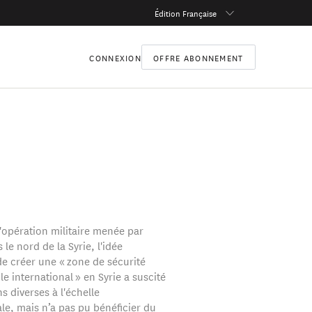
Édition Française
CONNEXION
OFFRE ABONNEMENT
l'opération militaire menée par
le nord de la Syrie, l'idée
e créer une « zone de sécurité
e international » en Syrie a suscité
s diverses à l'échelle
le, mais n’a pas pu bénéficier du