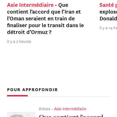
Asie Intermédiaire
Que
Santé 
contient l’accord que l’Iran et
explos
l’Oman seraient en train de
Donal
finaliser pour le transit dans le
il y a 14 
détroit d’Ormuz ?
il y a 2 heures
POUR APPROFONDIR
Brèves
Asie Intermédiaire