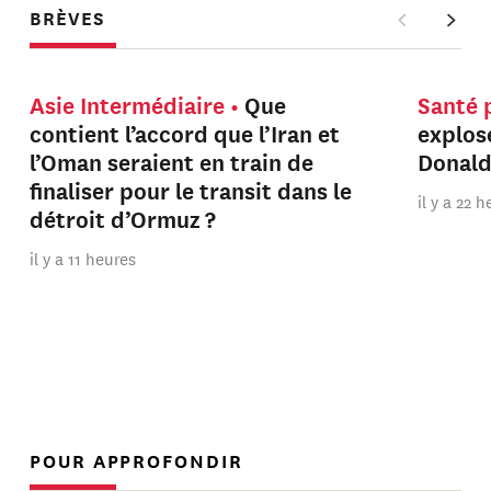
BRÈVES
Asie Intermédiaire
Que
Santé 
contient l’accord que l’Iran et
explos
l’Oman seraient en train de
Donal
finaliser pour le transit dans le
il y a 22 
détroit d’Ormuz ?
il y a 11 heures
POUR APPROFONDIR