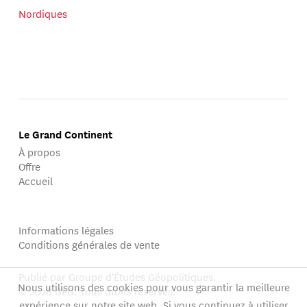
Nordiques
Le Grand Continent
À propos
Offre
Accueil
Informations légales
Conditions générales de vente
Publié par Groupe d'Études Géopolitiques.
Nous utilisons des cookies pour vous garantir la meilleure
© 2026 GEG. Tous droits réservés.
expérience sur notre site web. Si vous continuez à utiliser