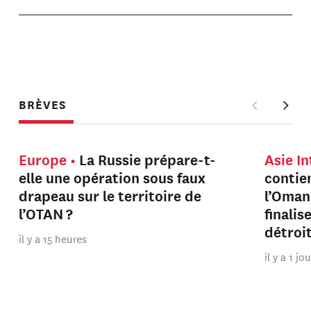
BRÈVES
Europe
La Russie prépare-t-
Asie I
elle une opération sous faux
contien
drapeau sur le territoire de
l’Oman
l’OTAN ?
finalis
détroi
il y a 15 heures
il y a 1 jo