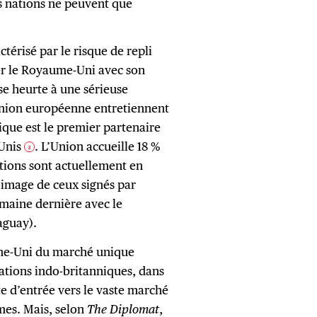
s nations ne peuvent que
érisé par le risque de repli
uer le Royaume-Uni avec son
se heurte à une sérieuse
’Union européenne entretiennent
ique est le premier partenaire
-Unis
. L’Union accueille 18 %
3
ations sont actuellement en
’image de ceux signés par
emaine dernière avec le
aguay).
me-Uni du marché unique
lations indo-britanniques, dans
te d’entrée vers le vaste marché
mes. Mais, selon
The Diplomat
,