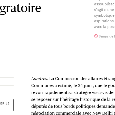
assouplissem
gratoire
s’agit d’une
symbolique,
aspirations 
avec la poss
Temps de l
Londres.
La Commission des affaires étran
Communes a estimé, le 24 juin , que le g
revoir rapidement sa stratégie vis-à-vis de 
se reposer sur l’héritage historique de la 
ER LE
députés de tous bords politiques demande
négociation commerciale avec New Delhi a