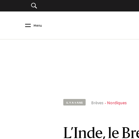
Menu
Brèves
Nordiques
IL Y A 7 ANS
L’Inde, le Br