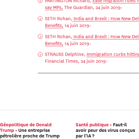
PARTINGTON Richard,
Ease migration rules f
say MPs,
The Guardian, 24 juin 2019
SETH Rohan,
India and Brexit : How New Delh
Benefits,
14 juin 2019
SETH Rohan,
India and Brexit : How New Delh
Benefits,
14 juin 2019
STRAUSS Delphine,
Immigration curbs hitting
Financial Times, 24 juin 2019
Géopolitique de Donald
Santé publique
Faut-il
Trump
Une entreprise
avoir peur des virus conçus
pétrolière proche de Trump
par l’IA ?