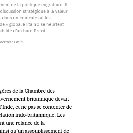
ent de la politique migratoire. Il
 discussion stratégique à la valeur
 dans un contexte où les
de « global Britain » se heurtent
ibilité d’un hard Brexit.
ecture: 1 min
gères de la Chambre des
ouvernement britannique devait
l’Inde, et ne pas se contenter de
relation indo-britannique. Les
nt une relance de la
insi qu’un assouplissement de