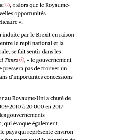
que
, « alors que le Royaume-
4
velles opportunités
iciaire ».
n induite par le Brexit en raison
entre le repli national et la
e, se fait sentir dans les
al Times
, « le gouvernement
5
se pressera pas de trouver un
ans d’importantes concessions
er au Royaume-Uni a chuté de
009-2010 à 20 000 en 2017-
s des gouvernements
rt, qui évoque également
 le pays qui représente environ