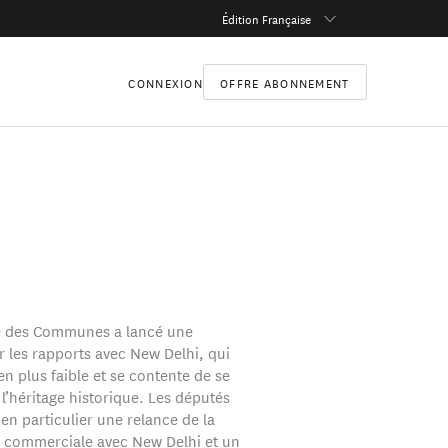
Édition Française
CONNEXION
OFFRE ABONNEMENT
 des Communes a lancé une
r les rapports avec New Delhi, qui
en plus faible et se contente de se
l’héritage historique. Les députés
n particulier une relance de la
 commerciale avec New Delhi et un