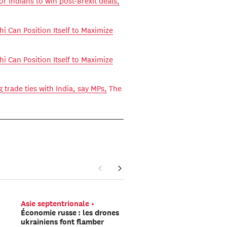
or Indians to win post-Brexit deals,
i Can Position Itself to Maximize
i Can Position Itself to Maximize
 trade ties with India, say MPs,
The
Asie septentrionale
Europe
La Russie pré
Économie russe : les drones
t-elle une opération so
ukrainiens font flamber
faux drapeau sur le terr