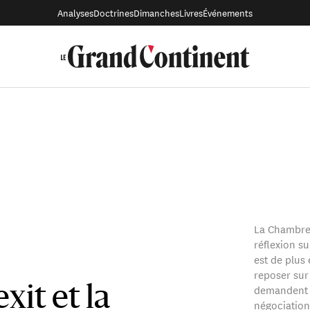
Analyses
Doctrines
Dimanches
Livres
Événements
La Chambre
réflexion su
est de plus 
reposer sur 
demandent e
exit et la
négociation