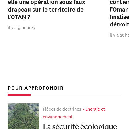
elle une opération sous faux
contien
drapeau sur le territoire de
l’Oman
l’OTAN ?
finalis
détroi
il y a 9 heures
il y a 23 
POUR APPROFONDIR
Pièces de doctrines
Énergie et
environnement
La sécurité écologique