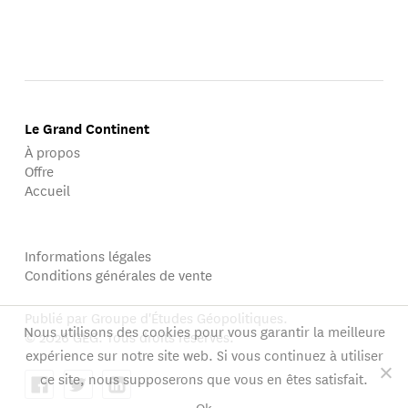
Le Grand Continent
À propos
Offre
Accueil
Informations légales
Conditions générales de vente
Publié par Groupe d'Études Géopolitiques.
Nous utilisons des cookies pour vous garantir la meilleure
© 2026 GEG. Tous droits réservés.
expérience sur notre site web. Si vous continuez à utiliser
ce site, nous supposerons que vous en êtes satisfait.
Ok