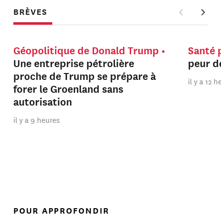
BRÈVES
Géopolitique de Donald Trump
Santé 
Une entreprise pétrolière
peur de
proche de Trump se prépare à
il y a 12 
forer le Groenland sans
autorisation
il y a 9 heures
POUR APPROFONDIR