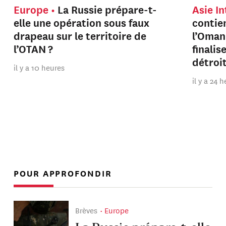
Europe
La Russie prépare-t-
Asie I
elle une opération sous faux
contien
drapeau sur le territoire de
l’Oman
l’OTAN ?
finalis
détroi
il y a 10 heures
il y a 24 
POUR APPROFONDIR
Brèves
Europe