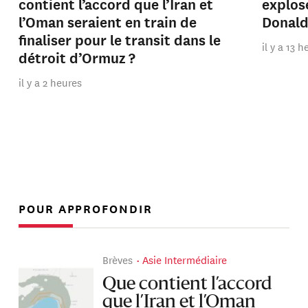
contient l’accord que l’Iran et
explos
l’Oman seraient en train de
Donal
finaliser pour le transit dans le
il y a 13 
détroit d’Ormuz ?
il y a 2 heures
POUR APPROFONDIR
Brèves
Asie Intermédiaire
Que contient l’accord
que l’Iran et l’Oman