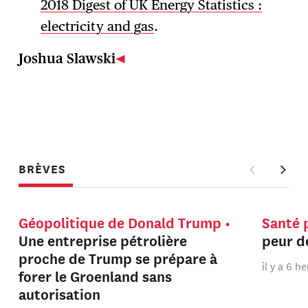
2018 Digest of UK Energy Statistics :
electricity and gas
.
Joshua Slawski
BRÈVES
Géopolitique de Donald Trump
Santé 
Une entreprise pétrolière
peur de
proche de Trump se prépare à
il y a 6 h
forer le Groenland sans
autorisation