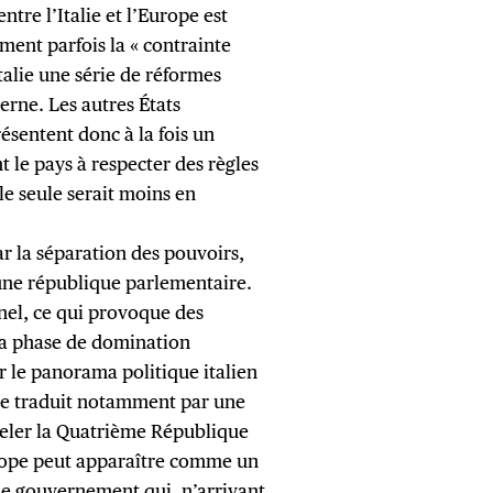
tre l’Italie et l’Europe est
ment parfois la « contrainte
Italie une série de réformes
terne. Les autres États
ésentent donc à la fois un
t le pays à respecter des règles
e seule serait moins en
ar la séparation des pouvoirs,
une république parlementaire.
nnel, ce qui provoque des
 la phase de domination
r le panorama politique italien
a se traduit notamment par une
peler la Quatrième République
Europe peut apparaître comme un
de gouvernement qui, n’arrivant