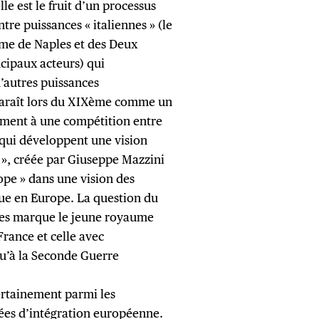
lle est le fruit d’un processus
tre puissances « italiennes » (le
me de Naples et des Deux
incipaux acteurs) qui
’autres puissances
pparaît lors du XIXème comme un
ement à une compétition entre
 qui développent une vision
 », créée par Giuseppe Mazzini
rope » dans une vision des
ue en Europe. La question du
nes marque le jeune royaume
 France et celle avec
qu’à la Seconde Guerre
ertainement parmi les
dées d’intégration européenne.