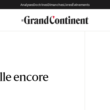
Analyses
Doctrines
Dimanches
Livres
Événements
elle encore
?