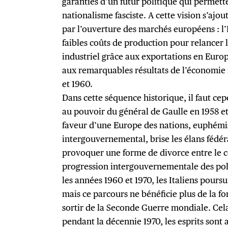
garanties d’un futur politique qui permette
nationalisme fasciste. A cette vision s’ajou
par l’ouverture des marchés européens : l’It
faibles coûts de production pour relancer 
industriel grâce aux exportations en Eur
aux remarquables résultats de l’économie 
et 1960.
Dans cette séquence historique, il faut ce
au pouvoir du général de Gaulle en 1958 et
faveur d’une Europe des nations, euphém
intergouvernemental, brise les élans fédér
provoquer une forme de divorce entre le cou
progression intergouvernementale des pol
les années 1960 et 1970, les Italiens pour
mais ce parcours ne bénéficie plus de la for
sortir de la Seconde Guerre mondiale. Cela
pendant la décennie 1970, les esprits sont 