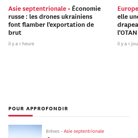
Asie septentrionale
Économie
Europ
russe : les drones ukrainiens
elle u
font flamber l’exportation de
drapeau
brut
l’OTAN
il y a 1 heure
il y a 1 jo
POUR APPROFONDIR
Brèves
Asie septentrionale