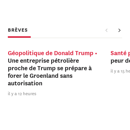
BRÈVES
Géopolitique de Donald Trump
Santé 
Une entreprise pétrolière
peur de
proche de Trump se prépare à
il y a 15 
forer le Groenland sans
autorisation
il y a 12 heures