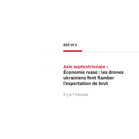
BRÈVES
Asie septentrionale
Économie russe : les drones
ukrainiens font flamber
l’exportation de brut
il y a 7 heures