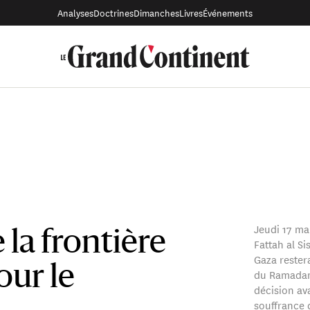
Analyses
Doctrines
Dimanches
Livres
Événements
Jeudi 17 ma
 la frontière
Fattah al Si
Gaza rester
our le
du Ramadan. 
décision ava
souffrance 