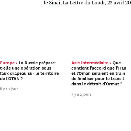
le Sinai
, La Lettre du Lundi, 23 avril 20
Europe
La Russie prépare-
Asie Intermédiaire
Que
t-elle une opération sous
contient l’accord que l’Iran
faux drapeau sur le territoire
et l’Oman seraient en train
de l’OTAN ?
de finaliser pour le transit
dans le détroit d’Ormuz ?
il y a 1 jour
il y a 2 jours