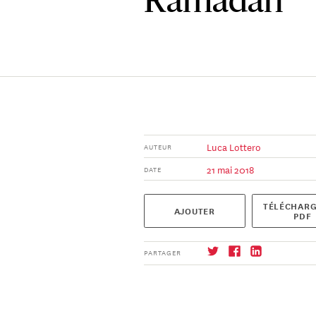
Ramadan
Luca Lottero
AUTEUR
21 mai 2018
DATE
TÉLÉCHARG
AJOUTER
PDF
PARTAGER
S'abonner
→