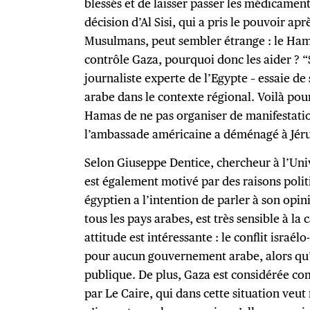
blessés et de laisser passer les médicamen
décision d’Al Sisi, qui a pris le pouvoir ap
Musulmans, peut sembler étrange : le Hamas
contrôle Gaza, pourquoi donc les aider ? “
journaliste experte de l’Egypte – essaie 
arabe dans le contexte régional. Voilà po
Hamas de ne pas organiser de manifestation
l’ambassade américaine a déménagé à Jér
Selon Giuseppe Dentice, chercheur à l’Univ
est également motivé par des raisons polit
égyptien a l’intention de parler à son op
tous les pays arabes, est très sensible à la
attitude est intéressante : le conflit israél
pour aucun gouvernement arabe, alors qu’i
publique. De plus, Gaza est considérée co
par Le Caire, qui dans cette situation veut