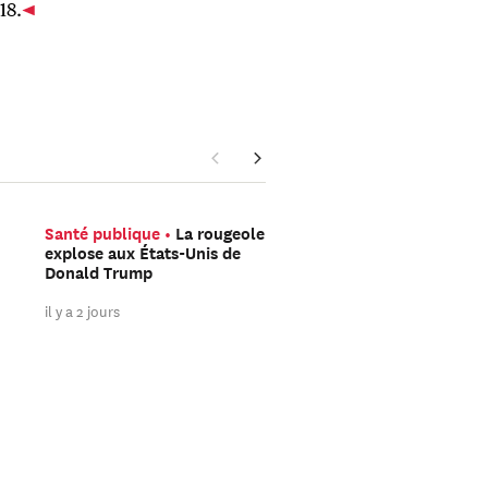
18.
Santé publique
La rougeole
Sécurité
L’attentat de
explose aux États-Unis de
Berlin et le tournant
Donald Trump
sahélien du djihad eur
il y a 2 jours
il y a 3 jours