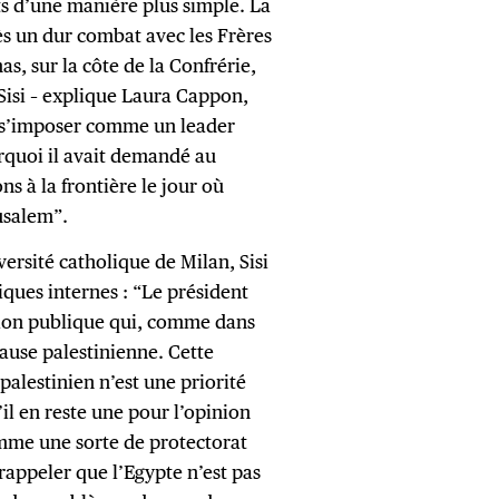
ts d’une manière plus simple. La
rès un dur combat avec les Frères
, sur la côte de la Confrérie,
Sisi – explique Laura Cappon,
de s’imposer comme un leader
urquoi il avait demandé au
s à la frontière le jour où
usalem”.
ersité catholique de Milan, Sisi
iques internes : “Le président
inion publique qui, comme dans
 cause palestinienne. Cette
o-palestinien n’est une priorité
l en reste une pour l’opinion
mme une sorte de protectorat
 rappeler que l’Egypte n’est pas