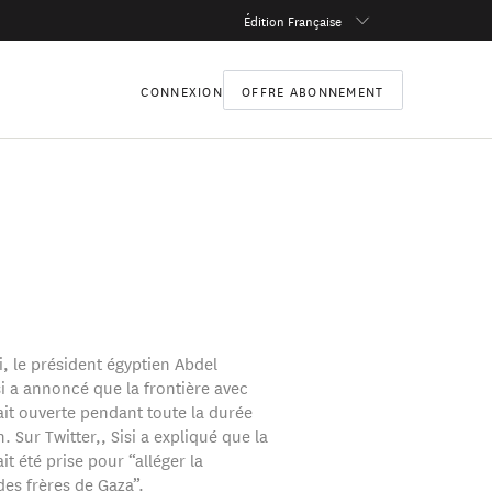
Édition Française
CONNEXION
OFFRE ABONNEMENT
i, le président égyptien Abdel
si a annoncé que la frontière avec
ait ouverte pendant toute la durée
Sur Twitter,, Sisi a expliqué que la
it été prise pour “alléger la
des frères de Gaza”.