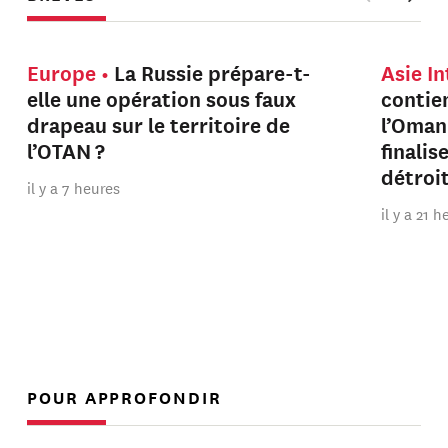
Europe
La Russie prépare-t-
Asie I
elle une opération sous faux
contien
drapeau sur le territoire de
l’Oman
l’OTAN ?
finalis
détroi
il y a 7 heures
il y a 21 
POUR APPROFONDIR