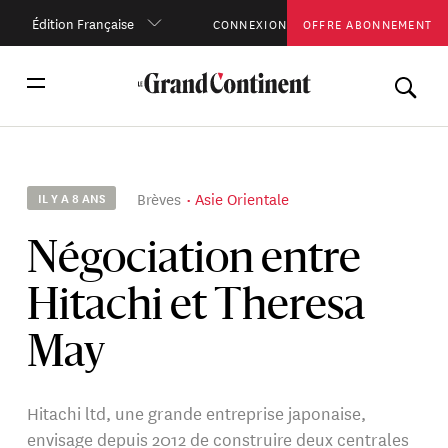
Édition Française
CONNEXION
OFFRE ABONNEMENT
Brèves
Asie Orientale
IL Y A 8 ANS
Négociation entre
Hitachi et Theresa
May
Hitachi ltd, une grande entreprise japonaise,
envisage depuis 2012 de construire deux centrales