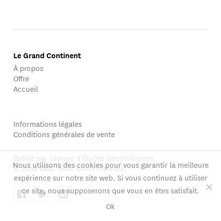
Le Grand Continent
À propos
Offre
Accueil
Informations légales
Conditions générales de vente
Publié par Groupe d'Études Géopolitiques.
Nous utilisons des cookies pour vous garantir la meilleure
© 2026 GEG. Tous droits réservés.
expérience sur notre site web. Si vous continuez à utiliser
ce site, nous supposerons que vous en êtes satisfait.
Ok