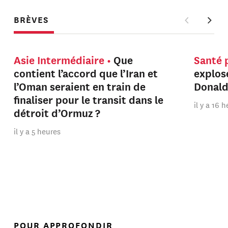
BRÈVES
Asie Intermédiaire
Que
Santé 
contient l’accord que l’Iran et
explos
l’Oman seraient en train de
Donal
finaliser pour le transit dans le
il y a 16 
détroit d’Ormuz ?
il y a 5 heures
POUR APPROFONDIR