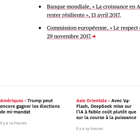
Banque mondiale, « La croissance en As
rester résiliente », 13 avril 2017.
Commission européenne, « Le respect de
29 novembre 2017.
Amériques
Trump peut
Asie Orientale
Avec V4-
encore gagner les élections
Flash, DeepSeek mise sur
de mi-mandat
l’IA à faible coût plutôt que
sur la course à la puissance
il y a 14 heures
il y a 19 heures