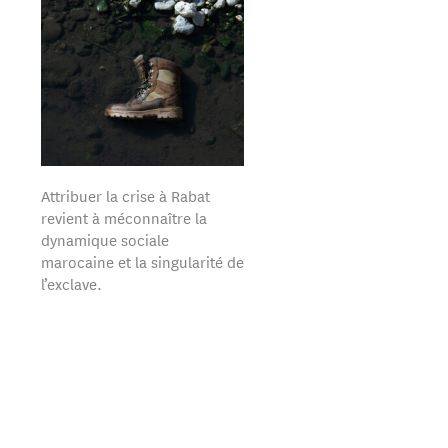
Attribuer la crise à Rabat
revient à méconnaître la
dynamique sociale
marocaine et la singularité de
l’exclave.