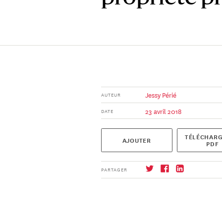
Jessy Périé
AUTEUR
23 avril 2018
DATE
TÉLÉCHARG
AJOUTER
PDF
PARTAGER
S'abonner
→