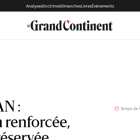
Analyses
Doctrines
Dimanches
Livres
Événements
N :
Temps de l
 renforcée,
réservée