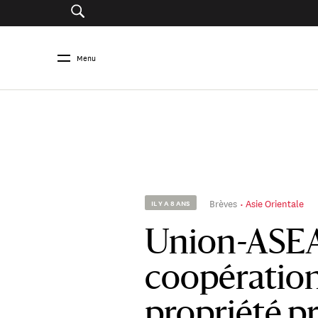
Menu
Brèves
Asie Orientale
IL Y A 8 ANS
Union-ASEA
coopération
propriété p