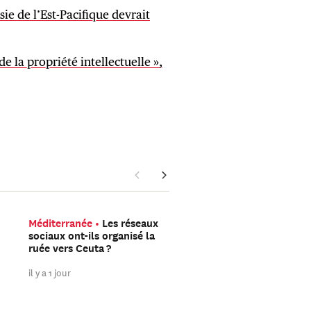
ie de l’Est-Pacifique devrait
 la propriété intellectuelle »,
Méditerranée
Les réseaux
La guerre en Ukraine au
sociaux ont-ils organisé la
le jour
Combien de so
ruée vers Ceuta ?
russes combattent vra
en Ukraine ?
il y a 1 jour
il y a 2 jours