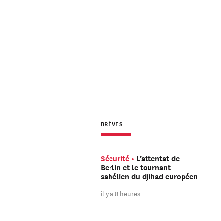
BRÈVES
Sécurité
L’attentat de
Berlin et le tournant
sahélien du djihad européen
il y a 8 heures