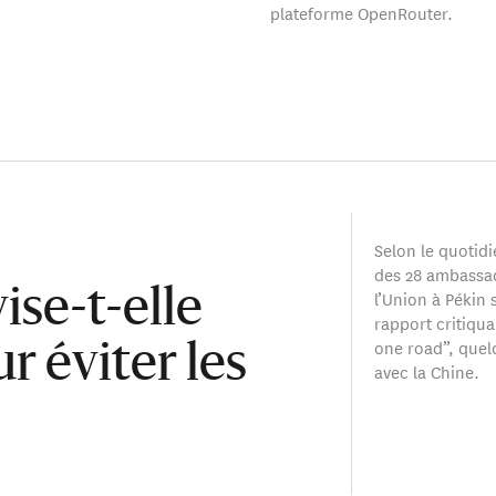
plateforme OpenRouter.
Selon le quotid
des 28 ambassa
l’Union à Pékin 
ise-t-elle
rapport critiqua
one road”, que
r éviter les
avec la Chine.