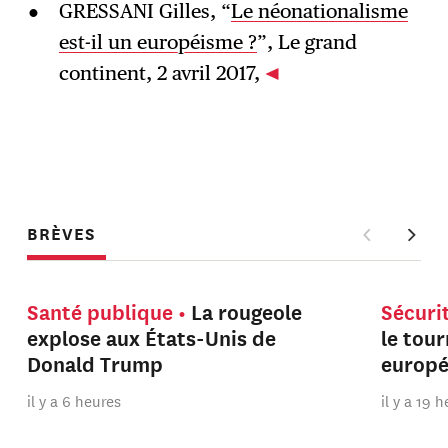
GRESSANI Gilles, “
Le néonationalisme
est-il un européisme ?
”, Le grand
continent, 2 avril 2017,
BRÈVES
Santé publique
La rougeole
Sécuri
explose aux États-Unis de
le tou
Donald Trump
europ
il y a 6 heures
il y a 19 