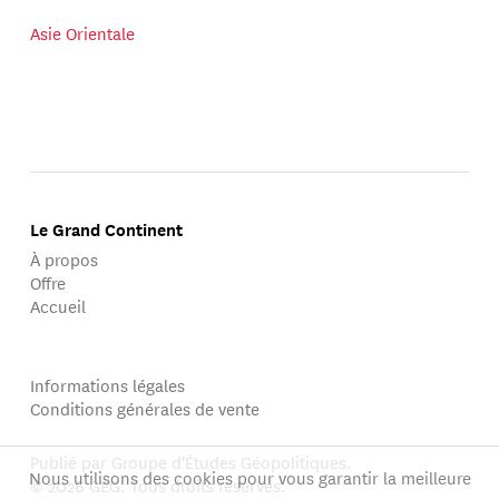
Asie Orientale
Le Grand Continent
À propos
Offre
Accueil
Informations légales
Conditions générales de vente
Publié par Groupe d'Études Géopolitiques.
Nous utilisons des cookies pour vous garantir la meilleure
© 2026 GEG. Tous droits réservés.