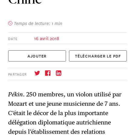
Chine
Temps de lecture: 1 min
16 avril 2018
DATE
AJOUTER
TÉLÉCHARGER LE PDF
PARTAGER
Pékin
. 250 membres, un violon utilisé par
Mozart et une jeune musicienne de 7 ans.
S'abonner
→
C’était le décor de la plus importante
délégation diplomatique autrichienne
depuis l’établissement des relations