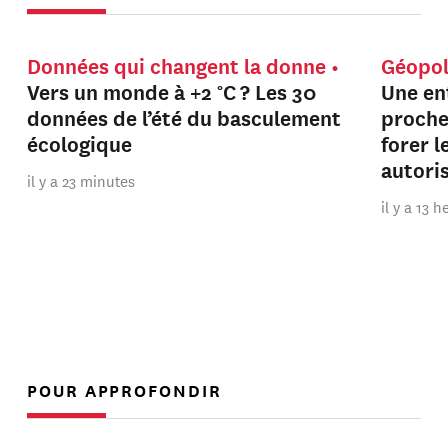
Données qui changent la donne
Géopol
Vers un monde à +2 °C ? Les 30
Une en
données de l’été du basculement
proche
écologique
forer 
autori
il y a 23 minutes
il y a 13 
POUR APPROFONDIR