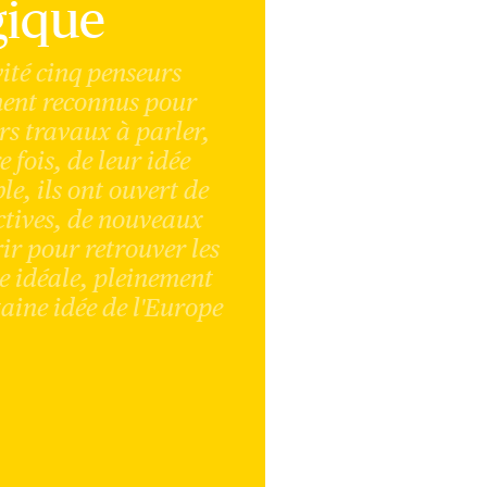
gique
ité cinq penseurs
ent reconnus pour
urs travaux à parler,
 fois, de leur idée
e, ils ont ouvert de
ctives, de nouveaux
ir pour retrouver les
e idéale, pleinement
taine idée de l'Europe