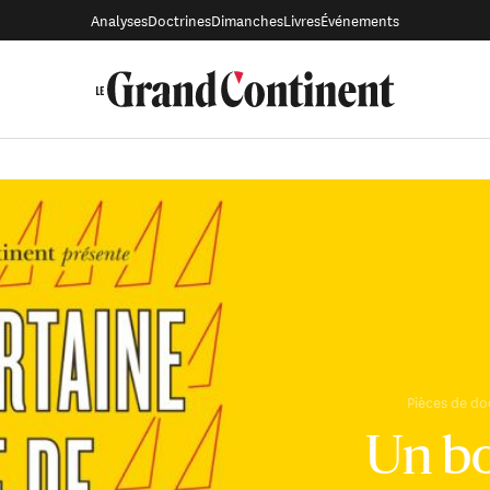
Analyses
Doctrines
Dimanches
Livres
Événements
Pièces de do
Un b