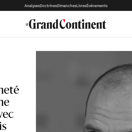
Analyses
Doctrines
Dimanches
Livres
Événements
neté
ne
vec
is