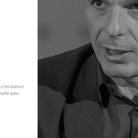
ns tendance
neté avec