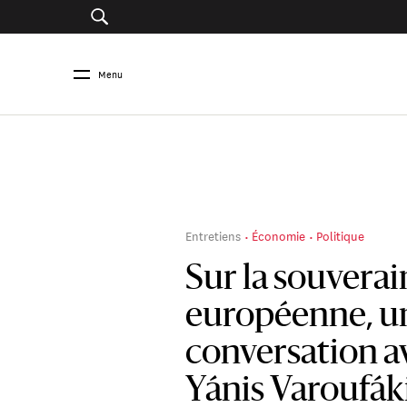
Menu
Entretiens
Économie
Politique
Sur la souverai
européenne, u
conversation a
Yánis Varoufák