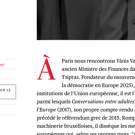
Paris nous rencontrons Yánis V
À
ani
ancien Ministre des Finances d
Tsipras. Fondateur du mouve
la démocratie en Europe 2025), 
ER LE
institutions de l’Union européenne, il est 
parmi lesquels
Conversations entre adultes.
l’Europe
(2017)
,
son propre compte-rendu 
précédé le référendum grec de 2015. Rompu
machinerie bruxelloises, il dissèque les m
européenne qui, selon ses propres mots, “