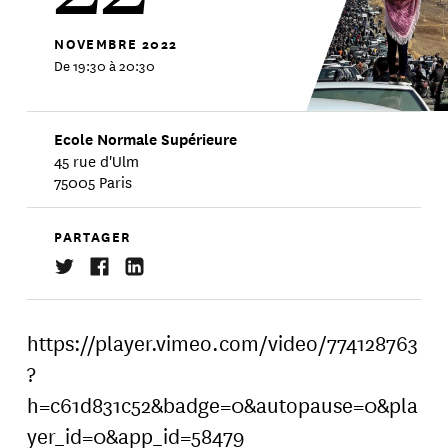
NOVEMBRE
2022
De 19:30 à 20:30
Ecole Normale Supérieure
45 rue d'Ulm
75005 Paris
PARTAGER
https://player.vimeo.com/video/774128763
?
h=c61d831c52&badge=0&autopause=0&pla
yer_id=0&app_id=58479