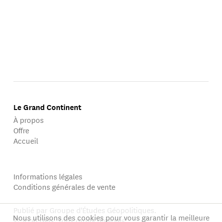
Le Grand Continent
À propos
Offre
Accueil
Informations légales
Conditions générales de vente
Publié par Groupe d'Études Géopolitiques.
Nous utilisons des cookies pour vous garantir la meilleure
© 2026 GEG. Tous droits réservés.