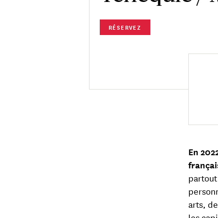
RÉSERVEZ
En 2022
françai
partout
personn
arts, d
les cap