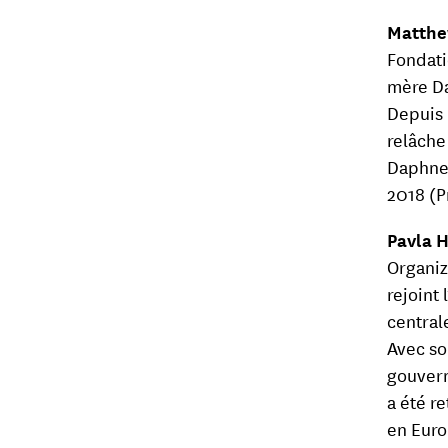
Matthe
Fondati
mère Da
Depuis 
relâche 
Daphne.
2018 (P
Pavla 
Organiz
rejoint
central
Avec so
gouvern
a été r
en Euro