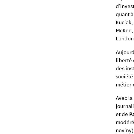
d’inves
quant à
Kuciak,
McKee, 
London
Aujourd
liberté
des ins
société
métier 
Avec la
journal
et de
P
modérée
noviny)