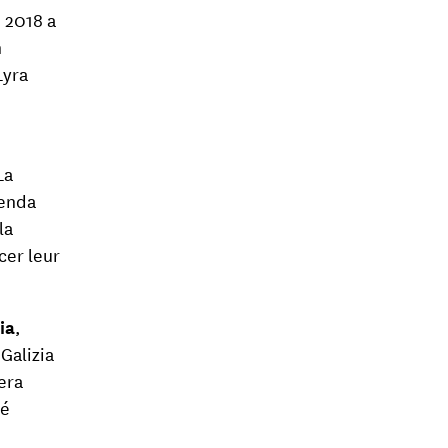
e 2018 a
n
Lyra
La
genda
la
cer leur
ia
,
Galizia
sera
ké