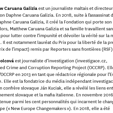
w Caruana Galizia
est un journaliste maltais et directeur
on Daphne Caruana Galizia. En 2018, suite à l’assassinat 
phne Caruana Galizia, il créé la Fondation qui porte son
lors, Matthew Caruana Galizia et sa famille travaillent sa
pour lutter contre l’impunité et dévoiler la vérité sur la 
 Il est notamment lauréat du Prix pour la liberté de la p
rix de l’impact) remis par Reporters sans frontières (RSF)
Holcová
est journaliste d’investigation (investigace.cz,
ed Crime and Corruption Reporting Project (OCCRP). Ell
 l’OCCRP en 2013 en tant que rédactrice régionale pour l’
e. Elle est la fondatrice du média indépendant investiga
n confrère slovaque Ján Kuciak, elle a révélé les liens ent
ement slovaque et la mafia italienne. En novembre 2016
etenue parmi les cent personnalités qui incarnent le ch
pe (« New Europe Changemakers »). En 2018, elle a été