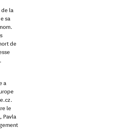
 de la
de sa
 nom.
ns
mort de
resse
.
e a
Europe
ce.cz.
re le
, Pavla
angement