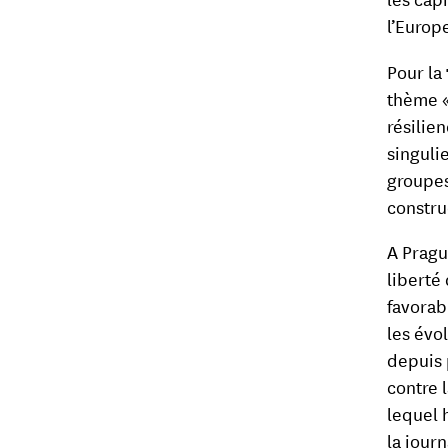
l’Europe
Pour la
thème 
résilie
singulie
groupes 
constru
A Pragu
liberté
favorab
les évo
depuis 
contre 
lequel 
la journ