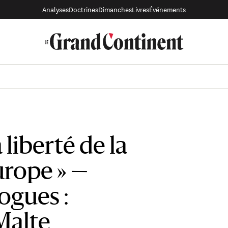
Analyses
Doctrines
Dimanches
Livres
Événements
 liberté de la
urope » —
ogues :
Malte