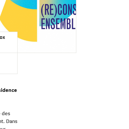
DOX
ésidence
e des
nt. Dans
sur