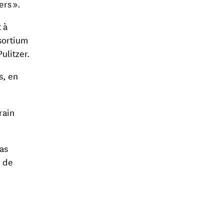
ers ».
 à
sortium
ulitzer.
s, en
rain
as
e de