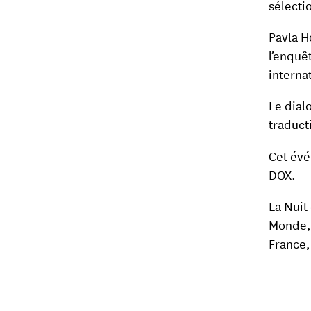
sélecti
Pavla H
l’enquê
internat
Le dial
traduct
Cet évé
DOX.
La Nuit
Monde, 
France,