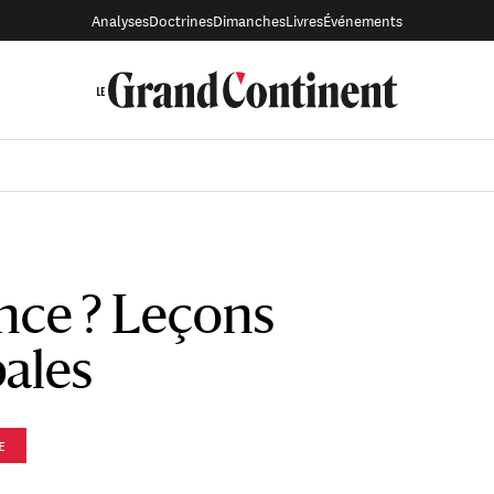
Analyses
Doctrines
Dimanches
Livres
Événements
ance ? Leçons
ales
E