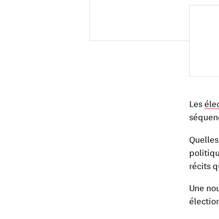
Les
éle
séquenc
Quelle
politiqu
récits 
Une no
élection