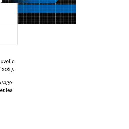
uvelle
i 2027.
ysage
et les