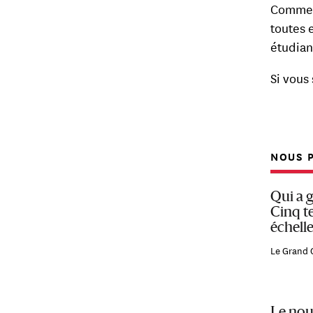
Comme t
toutes 
étudian
Si vous
NOUS P
Qui a 
Cinq t
échelle
Le Grand 