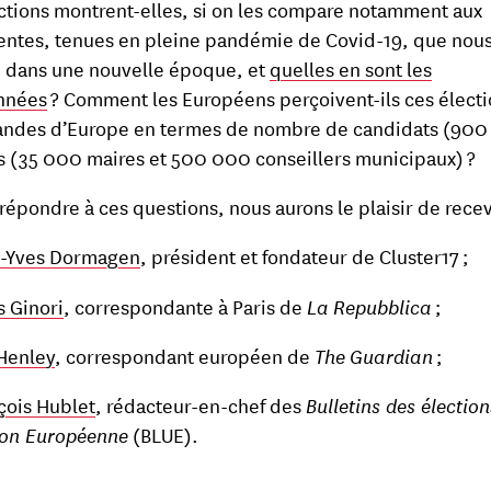
ctions montrent-elles, si on les compare notamment aux
ntes, tenues en pleine pandémie de Covid-19, que nou
 dans une nouvelle époque, et
quelles en sont les
nnées
? Comment les Européens perçoivent-ils ces électi
andes d’Europe en termes de nombre de candidats (90
us (35 000 maires et 500 000 conseillers municipaux) ?
 répondre à ces questions, nous aurons le plaisir de recev
-Yves Dormagen
, président et fondateur de Cluster17 ;
s Ginori
, correspondante à Paris de
La
Repubblica
;
Henley
, correspondant européen de
The
Guardian
;
çois Hublet
, rédacteur-en-chef des
Bulletins des électio
ion Européenne
(BLUE).