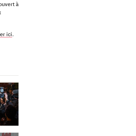
ouvert à
x
r ici
.