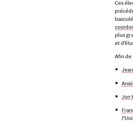
Ces éle
précéde
basculé
coordo
plus gr
et d’él
Afin de
Jean
Anai
Jon 
Fran
l’Un