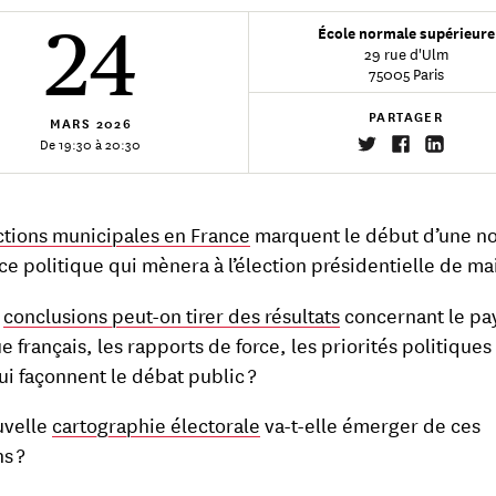
24
École normale supérieure
29 rue d'Ulm
75005 Paris
PARTAGER
MARS
2026
De 19:30 à 20:30
ctions municipales en France
marquent le début d’une no
e politique qui mènera à l’élection présidentielle de ma
s
conclusions peut-on tirer des résultats
concernant le pa
e français, les rapports de force, les priorités politiques 
qui façonnent le débat public ?
uvelle
cartographie électorale
va-t-elle émerger de ces
s ?