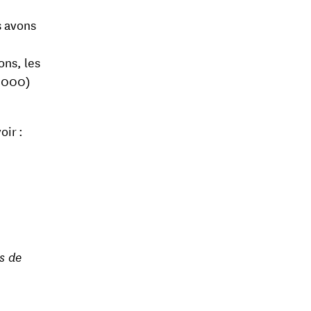
s avons
ons, les
0 000)
oir :
ns de