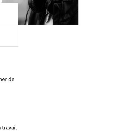
e
her de
 travail