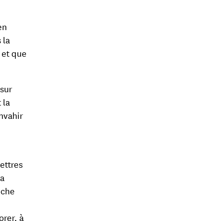
en
 la
 et que
 sur
 la
envahir
ettres
la
oche
orer, à