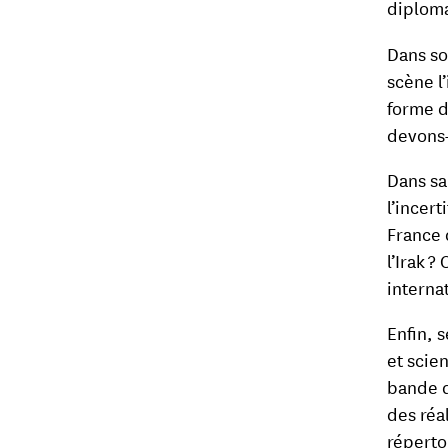
diploma
Dans so
scène l
forme d
devons-
Dans sa
l’incer
France 
l’Irak 
internat
Enfin, 
et scie
bande d
des réal
réperto