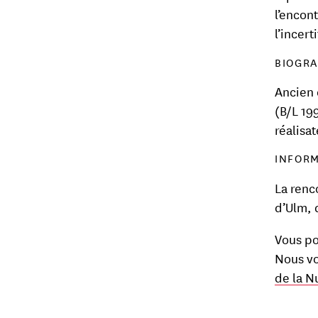
l’encon
l’incer
BIOGRA
Ancien 
(B/L 19
réalisa
INFORM
La renc
d’Ulm, d
Vous po
Nous vo
de la N