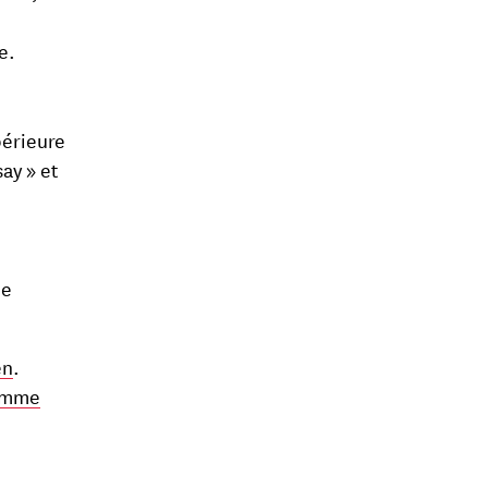
e.
périeure
ay » et
ue
en
.
ramme