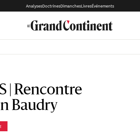
Analyses
Doctrines
Dimanches
Livres
Événements
S | Rencontre
in Baudry
E