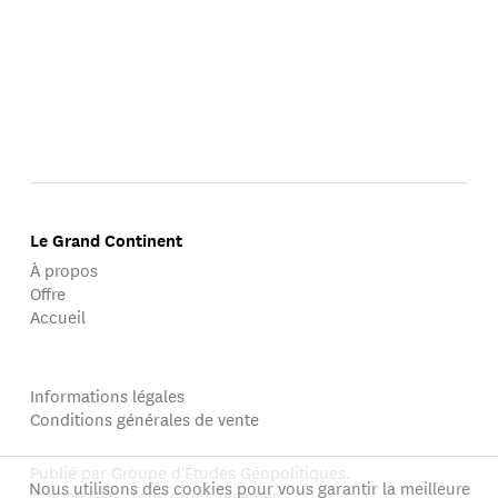
Le Grand Continent
À propos
Offre
Accueil
Informations légales
Conditions générales de vente
Publié par Groupe d'Études Géopolitiques.
Nous utilisons des cookies pour vous garantir la meilleure
© 2026 GEG. Tous droits réservés.