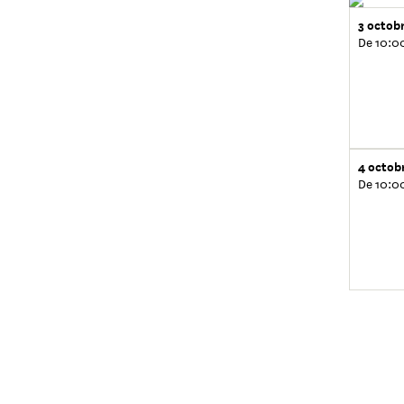
3 octob
De 10:0
4 octob
De 10:0