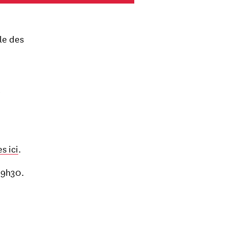
le des
s ici
.
19h30.