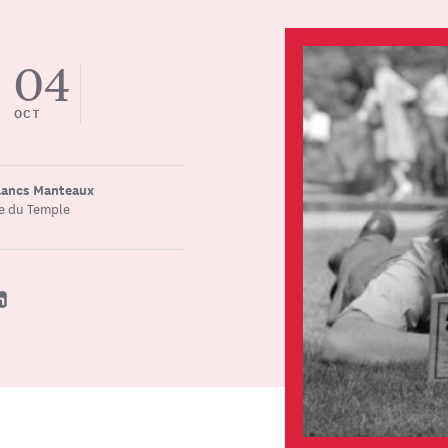
04
OCT
Blancs Manteaux
le du Temple