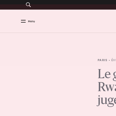
Menu
•
ÉV
PARIS
Le 
Rwa
jug