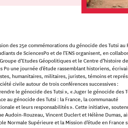
asion des 25e commémorations du génocide des Tutsi au
udiants de SciencesPo et de l’ENS organisent, en collabo
 Groupe d’Etudes Géopolitiques et le Centre d’histoire d
s Po une journée d’étude rassemblant historiens, écrivai
istes, humanitaires, militaires, juristes, témoins et repré
ociété civile autour de trois conférences successives :
endre le génocide des Tutsi », « Juger le génocide des Tu
face au génocide des Tutsi : la France, la communauté
ionale et leurs responsabilités ». Cette initiative, soute
e Audoin-Rouzeau, Vincent Duclert et Hélène Dumas, ai
cole Normale Supérieure et la Mission d’étude en France s