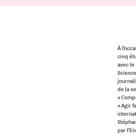
À l’occ
cinq ét
avec le
Science
journal
de la s
« Compr
« Agir 
internat
Stéphan
par l’E