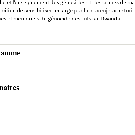
he et l’enseignement des génocides et des crimes de ma
bition de sensibiliser un large public aux enjeux histori
ues et mémoriels du génocide des Tutsi au Rwanda.
ramme
e
naires
rendre le génocide des Tutsi Recherche, art et enquê
 13h15)
nces Po (Centre d’histoire)
ble ronde : Quelles connaissances aujourd’hui ?
(9h30 
ants (-es) :
e normale supérieure
l KABANDA
, historien, président d’IBUKA-France.