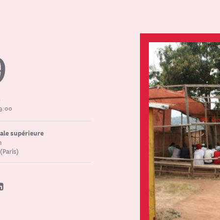
9
9
19:00
ale supérieure
m
(Paris)