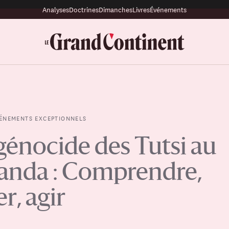
Analyses
Doctrines
Dimanches
Livres
Événements
ÉNEMENTS EXCEPTIONNELS
génocide des Tutsi au
nda : Comprendre,
er, agir