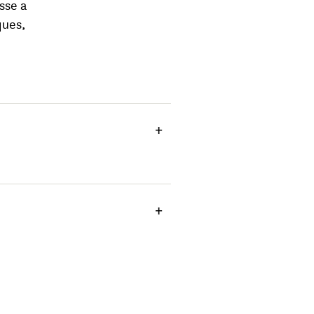
sse a
ques,
te
– 11h)