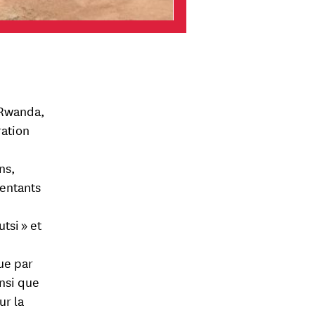
 Rwanda,
ration
e
ns,
sentants
tsi » et
nue par
nsi que
ur la