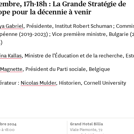
embre, 17h-18h : La Grande Stratégie de
ope pour la décennie à venir
ya Gabriel
, Présidente, Institut Robert Schuman ; Commi
péenne (2019-2023) ; Vice première ministre, Bulgarie (
)
ina Kallas
, Ministre de l’Éducation et de la recherche, Es
 Magnette
, Président du Parti sociale, Belgique
rateur :
Nicolas Mulder
, Historien, Cornell University
bre 2024
Grand Hotel Billia
 à 18:00
Viale Piemonte, 72