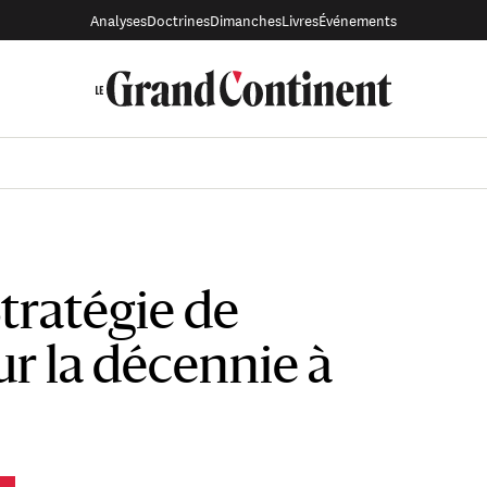
Analyses
Doctrines
Dimanches
Livres
Événements
tratégie de
ur la décennie à