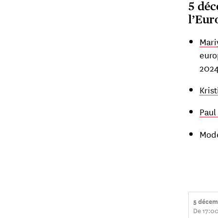
5 déc
l’Eur
Mari
euro
2024
Krist
Paul
Modé
5 décem
De 17:00