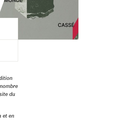
ition
n nombre
site du
n et en