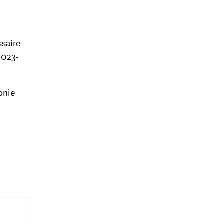
ssaire
2023-
tonie