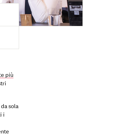
n
te più
tri
 da sola
i i
ente