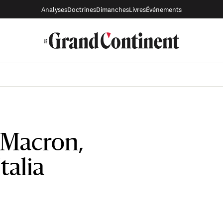
Analyses
Doctrines
Dimanches
Livres
Événements
 Macron,
Italia