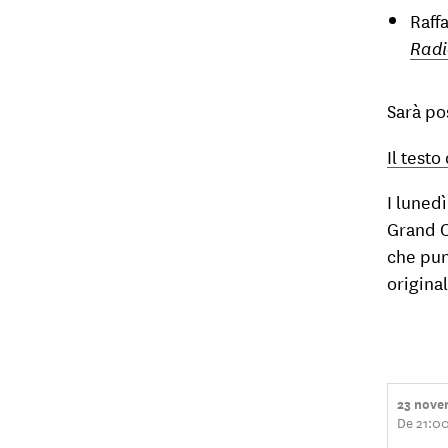
Raff
Radi
Sarà po
Il testo
I luned
Grand C
che pun
origina
23 nove
De 21:0