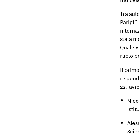
Tra aut
Parigi”
internaz
stata m
Quale v
ruolo pe
Il prim
rispond
22, avr
Nico
istit
Ales
Scien