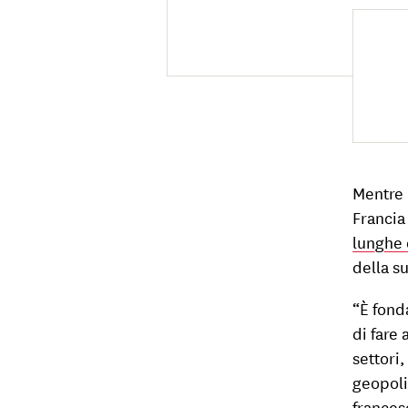
Mentre i
Francia
lunghe 
della su
“È fond
di fare 
settori
geopoli
francese