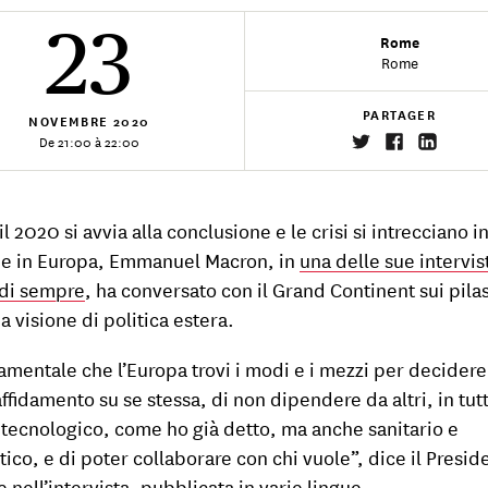
23
Rome
Rome
PARTAGER
NOVEMBRE
2020
De 21:00 à 22:00
l 2020 si avvia alla conclusione e le crisi si intrecciano i
 e in Europa, Emmanuel Macron, in
una delle sue intervis
di sempre
, ha conversato con il Grand Continent sui pilas
a visione di politica estera.
amentale che l’Europa trovi i modi e i mezzi per decidere
affidamento su se stessa, di non dipendere da altri, in tutt
, tecnologico, come ho già detto, ma anche sanitario e
tico, e di poter collaborare con chi vuole”, dice il Presid
 nell’intervista, pubblicata in varie lingue.