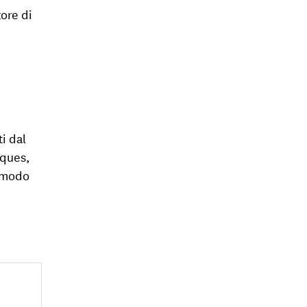
ore di
i dal
iques,
n modo