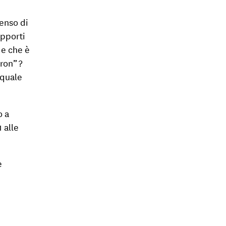
enso di
apporti
 e che è
ron” ?
 quale
o a
 alle
e