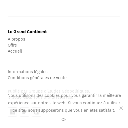
Le Grand Continent
À propos
Offre
Accueil
Informations légales
Conditions générales de vente
Publié par Groupe d'Études Géopolitiques.
Nous utilisons des cookies pour vous garantir la meilleure
© 2026 GEG. Tous droits réservés.
expérience sur notre site web. Si vous continuez à utiliser
ce site, nous supposerons que vous en êtes satisfait.
Ok