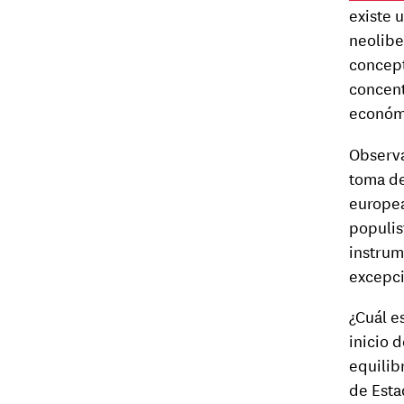
existe 
neolibe
concept
concent
económi
Observa
toma de
europea
populis
instrum
excepci
¿Cuál e
inicio 
equilib
de Esta