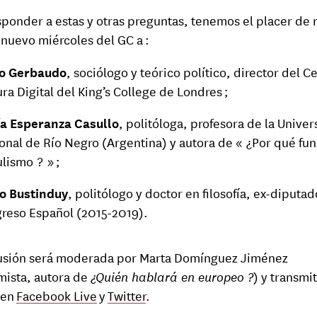
sponder a estas y otras preguntas, tenemos el placer de r
 nuevo miércoles del GC a :
o Gerbaudo
, sociólogo y teórico político, director del C
ura Digital del King’s College de Londres ;
a Esperanza Casullo
, politóloga, profesora de la Unive
onal de Río Negro (Argentina) y autora de « ¿Por qué fun
lismo ? » ;
o Bustinduy
, politólogo y doctor en filosofía, ex-diputad
reso Español (2015-2019).
usión será moderada por Marta Domínguez Jiménez
ista, autora de
¿Quién hablará en europeo ?
) y transmi
 en
Facebook Live
y
Twitter
.