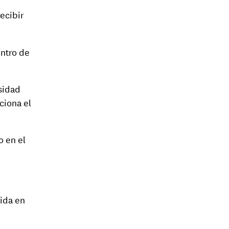
ecibir
entro de
rsidad
ciona el
o en el
tida en