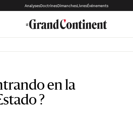
Analyses
Doctrines
Dimanches
Livres
Événements
trando en la
Estado ?