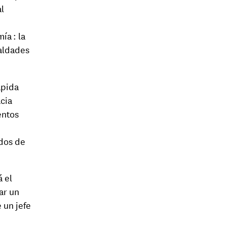
al
ía : la
ualdades
ápida
cia
entos
ados de
á el
ar un
 un jefe