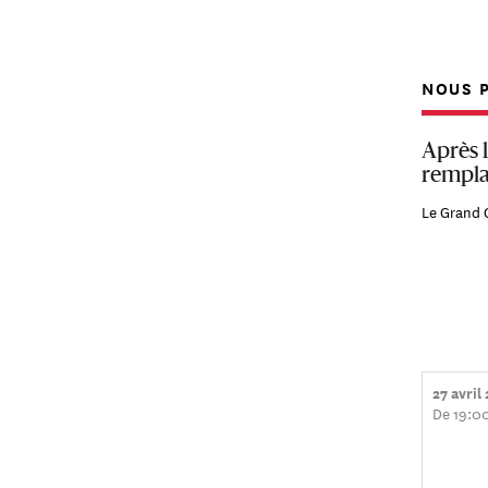
NOUS P
Après 
rempla
Le Grand 
27 avril
De 19:0