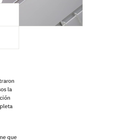
traron
os la
nción
pleta
ene que