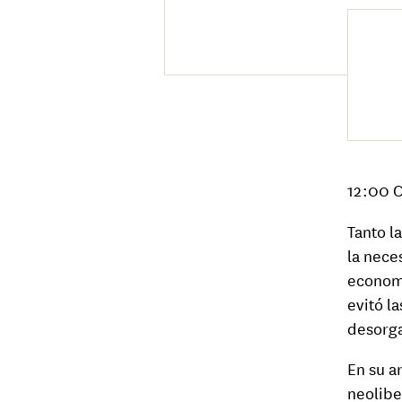
12:00 C
Tanto l
la nece
economí
evitó l
desorga
En su a
neolibe