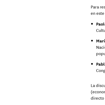
Para re
en este
Paol
Cult
Marí
Naci
popu
Pabl
Cong
La disc
(econom
directo