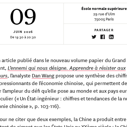
09
École normale supérieure
29 rue d'Ulm
75005 Paris
PARTAGER
JUIN
2026
De 19:30 à 20:30
 article publié dans le nouveau volume papier du Grand
ent,
L’ennemi qui nous désigne. Apprendre à résister aux
urs
, l’analyste
Dan Wang
propose une synthèse des chiffr
pressionnants de l’économie chinoise, qui permettent d
 l’ampleur du défi qu’elle pose au monde et aux pays e
culier (« Un État-ingénieur : chiffres et tendances de la 
ie chinoise », p. 103-116).
pour ne citer que deux exemples, la Chine a produit entre
tant de ciment que les États-Unis au XXème siècle ; la Ch