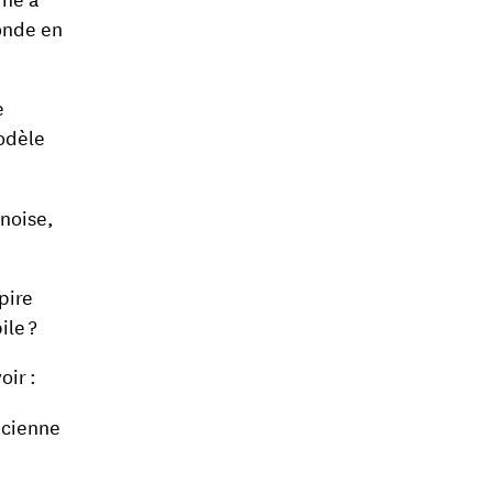
monde en
e
modèle
inoise,
pire
ile ?
oir :
ncienne