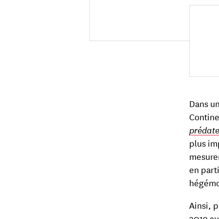
Dans un
Contin
prédate
plus im
mesurer
en parti
hégémon
Ainsi, 
2019 au