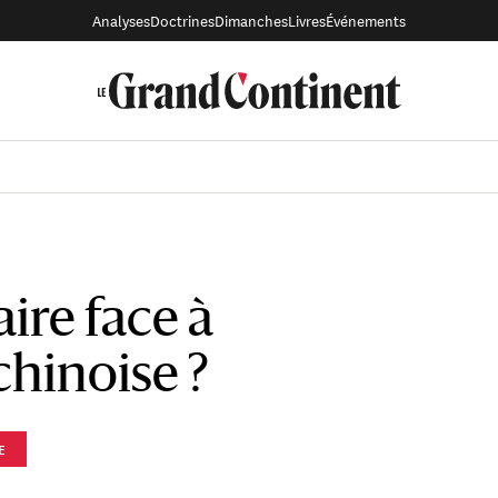
Analyses
Doctrines
Dimanches
Livres
Événements
re face à
chinoise ?
E