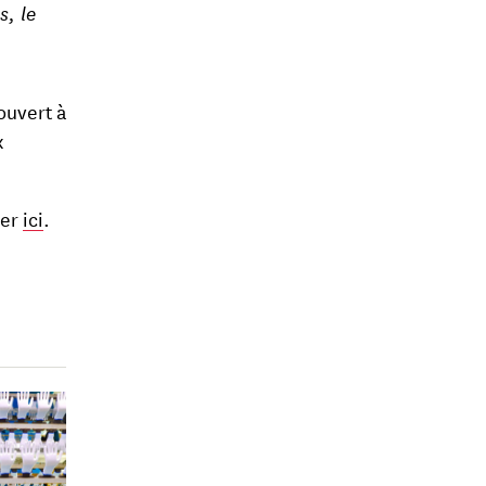
s, le
ouvert à
x
ner
ici
.