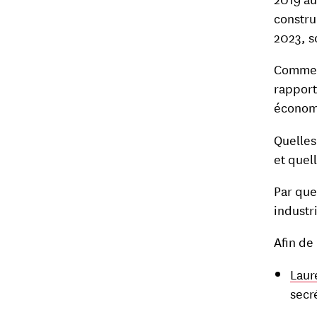
constru
2023, s
Comment
rapport
économ
Quelles
et quel
Par que
industr
Afin de
Laur
secré