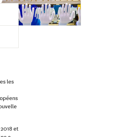
es les
e
uropéens
nouvelle
 2018 et
ine a