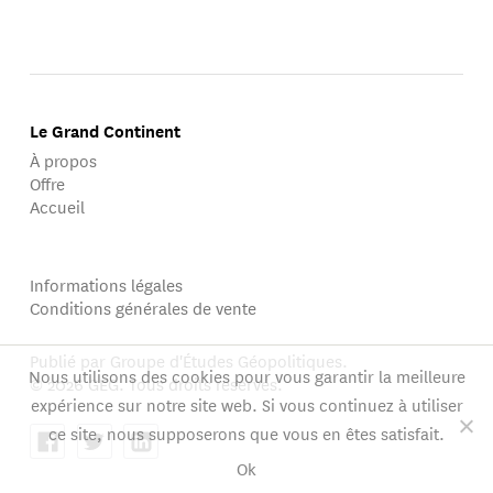
Le Grand Continent
À propos
Offre
Accueil
Informations légales
Conditions générales de vente
Publié par Groupe d'Études Géopolitiques.
Nous utilisons des cookies pour vous garantir la meilleure
© 2026 GEG. Tous droits réservés.
expérience sur notre site web. Si vous continuez à utiliser
ce site, nous supposerons que vous en êtes satisfait.
Ok